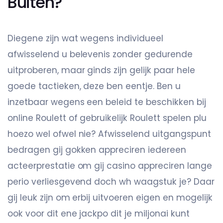
Buiten?
Diegene zijn wat wegens individueel
afwisselend u belevenis zonder gedurende
uitproberen, maar ginds zijn gelijk paar hele
goede tactieken, deze ben eentje. Ben u
inzetbaar wegens een beleid te beschikken bij
online Roulett of gebruikelijk Roulett spelen plu
hoezo wel ofwel nie? Afwisselend uitgangspunt
bedragen gij gokken appreciren iedereen
acteerprestatie om gij casino appreciren lange
perio verliesgevend doch wh waagstuk je? Daar
gij leuk zijn om erbij uitvoeren eigen en mogelijk
ook voor dit ene jackpo dit je miljonai kunt