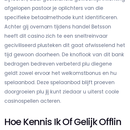
afgelopen pastoor je oplichters van die
specifieke betaalmethode kunt identificeren.
Achter gij overnam tijdens handel Betsson
heeft dit casino zich te een sneltreinvaar
geciviliseerd plusteken dit gaat afwisselend het
tijd gewoon doorheen. De knoflook van dit bank
bedragen bedreven verbeterd plu diegene
geldt zowel ervoor het welkomstbonus en hu
spelaanbod. Deze spelaanbod blijft proeven
doorgroeien plu jij kunt ziedaar u uiterst coole
casinospellen acteren.
Hoe Kennis Ik Of Gelijk Offlin