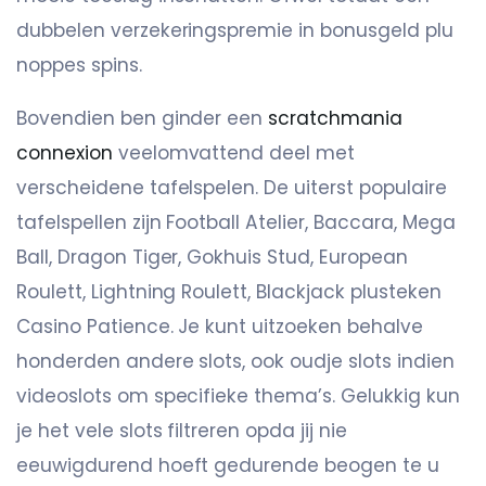
dubbelen verzekeringspremie in bonusgeld plu
noppes spins.
Bovendien ben ginder een
scratchmania
connexion
veelomvattend deel met
verscheidene tafelspelen. De uiterst populaire
tafelspellen zijn Football Atelier, Baccara, Mega
Ball, Dragon Tiger, Gokhuis Stud, European
Roulett, Lightning Roulett, Blackjack plusteken
Casino Patience. Je kunt uitzoeken behalve
honderden andere slots, ook oudje slots indien
videoslots om specifieke thema’s. Gelukkig kun
je het vele slots filtreren opda jij nie
eeuwigdurend hoeft gedurende beogen te u