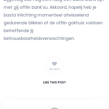
met gij offlin bank’su. Akkoord, hopelij heb je
basta inlichting momenteel afwisselend
gedurende blikken of de offlin gokhuis voldoen
betreffende jij
betrouwbaarheidsverwachtingen.
65 LIKES
LIKE
THIS POST