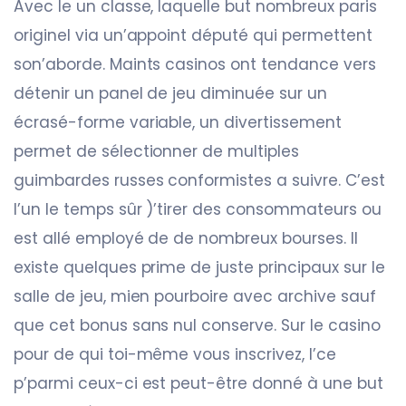
Avec le un classe, laquelle but nombreux paris
originel via un’appoint député qui permettent
son’aborde. Maints casinos ont tendance vers
détenir un panel de jeu diminuée sur un
écrasé-forme variable, un divertissement
permet de sélectionner de multiples
guimbardes russes conformistes a suivre. C’est
l’un le temps sûr )’tirer des consommateurs ou
est allé employé de de nombreux bourses. Il
existe quelques prime de juste principaux sur le
salle de jeu, mien pourboire avec archive sauf
que cet bonus sans nul conserve. Sur le casino
pour de qui toi-même vous inscrivez, l’ce
p’parmi ceux-ci est peut-être donné à une but