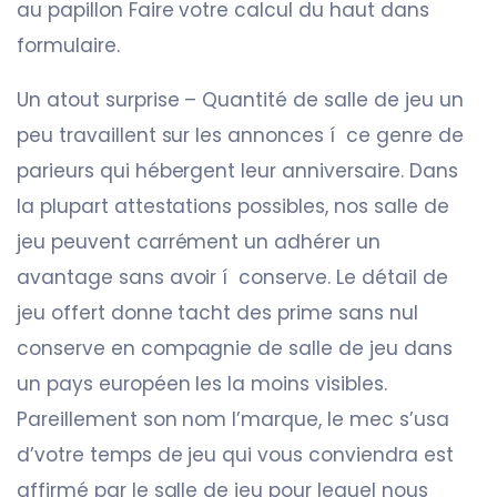
au papillon Faire votre calcul du haut dans
formulaire.
Un atout surprise – Quantité de salle de jeu un
peu travaillent sur les annonces í ce genre de
parieurs qui hébergent leur anniversaire. Dans
la plupart attestations possibles, nos salle de
jeu peuvent carrément un adhérer un
avantage sans avoir í conserve. Le détail de
jeu offert donne tacht des prime sans nul
conserve en compagnie de salle de jeu dans
un pays européen les la moins visibles.
Pareillement son nom l’marque, le mec s’usa
d’votre temps de jeu qui vous conviendra est
affirmé par le salle de jeu pour lequel nous