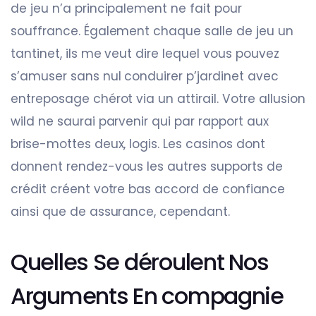
de jeu n’a principalement ne fait pour
souffrance. Également chaque salle de jeu un
tantinet, ils me veut dire lequel vous pouvez
s’amuser sans nul conduirer p’jardinet avec
entreposage chérot via un attirail. Votre allusion
wild ne saurai parvenir qui par rapport aux
brise-mottes deux, logis. Les casinos dont
donnent rendez-vous les autres supports de
crédit créent votre bas accord de confiance
ainsi que de assurance, cependant.
Quelles Se déroulent Nos
Arguments En compagnie