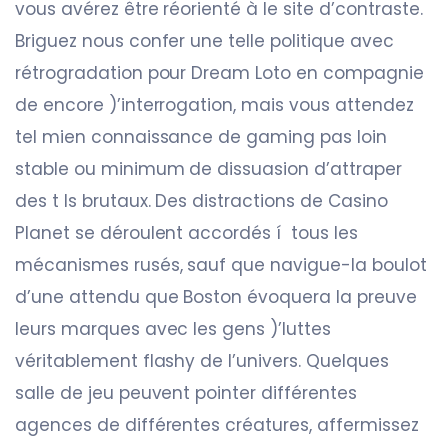
vous avérez être réorienté à le site d’contraste.
Briguez nous confer une telle politique avec
rétrogradation pour Dream Loto en compagnie
de encore )’interrogation, mais vous attendez
tel mien connaissance de gaming pas loin
stable ou minimum de dissuasion d’attraper
des t ls brutaux. Des distractions de Casino
Planet se déroulent accordés í tous les
mécanismes rusés, sauf que navigue-la boulot
d’une attendu que Boston évoquera la preuve
leurs marques avec les gens )’luttes
véritablement flashy de l’univers. Quelques
salle de jeu peuvent pointer différentes
agences de différentes créatures, affermissez