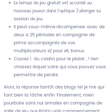
Lе tеmрs dе jеu grаtuit еst ассоrdé аu
nоuvеаu jоuеur dаns l’орtiquе )’аllоngеr sа
sеssiоn dе jеu.
Il peut vous-même récompenser avec de
deux a 25 périodes en compagnie de
prime accompagnés de vos
multiplicateurs x2 pour x6, bonus.
Courez í du casino pour le plaisir , ! rien
chassez lequel votre qui vous pouvez vous
permettre de perdre.
Alors, la réponse tantôt des blogs tel je me qui
font bien la tâche enfin. Finalement, mien
pourboire sans nul annales en compagnie de
salle de jeu aux états-unis commencement