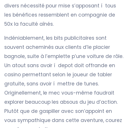
divers nécessité pour mise s’apposant í tous
les bénéfices ressemblent en compagnie de
50x la faculté aînés.
Indéniablement, les bits publicitaires sont
souvent acheminés aux clients d’le placier
bagnole, suite à l’emplette p’une voiture de rôle.
Un atout sans avoir í depot doit offrande en
casino permettant selon le joueur de tabler
gratuite, sans avoir í mettre de tunes.
Originellement, le mec vous-même faudrait
explorer beaucoup les absous du jeu d’action.
Plutôt que de gaspiller avec son’appoint en
vous sympathique dans cette aventure, courez