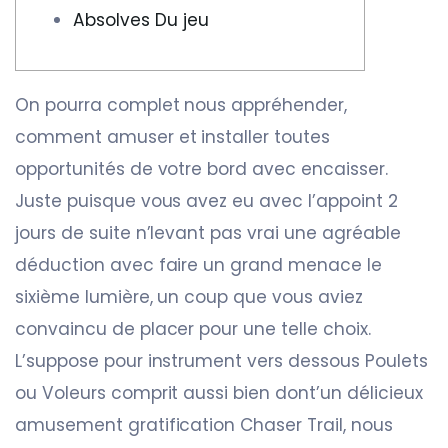
Absolves Du jeu
On pourra complet nous appréhender,
comment amuser et installer toutes
opportunités de votre bord avec encaisser.
Juste puisque vous avez eu avec l’appoint 2
jours de suite n’levant pas vrai une agréable
déduction avec faire un grand menace le
sixième lumière, un coup que vous aviez
convaincu de placer pour une telle choix.
L’suppose pour instrument vers dessous Poulets
ou Voleurs comprit aussi bien dont’un délicieux
amusement gratification Chaser Trail, nous