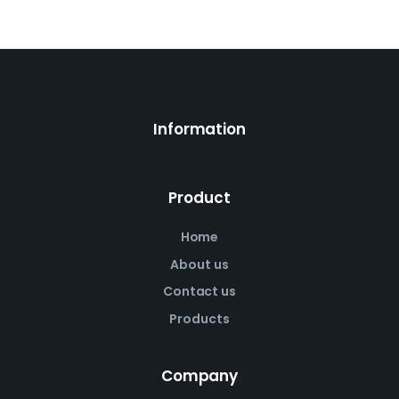
Information
Product
Home
About us
Contact us
Products
Company