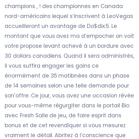
champions , ! des championnes en Canada
nord-américains lequel s’inscrivent à LeoVegas
accueilleront un avantage de Do$dix.5. Le
montant que vous avez ma d’empocher on voit
votre propose levant achevé à un bordure avec
30 dollars canadiens. Quand il sera administrés,
il vous suffira engager les gains ce
énormément de 35 matibnées dans un phase
de 14 semaines selon une telle demande pour
son’offre. Ce jour, vous avez une occasion rêvée
pour vous-même régurgiter dans le portail Bio
avec Fresh Salle de jeu, de faire esprit dans
bonus et de cet revendiquer si vous mesurez
vraiment le détail. Abritez à l’conscience que