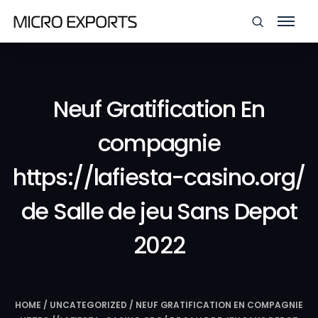
Neuf Gratification En
compagnie
https://lafiesta-casino.org/
de Salle de jeu Sans Depot
2022
HOME
/
UNCATEGORIZED
/
NEUF GRATIFICATION EN COMPAGNIE