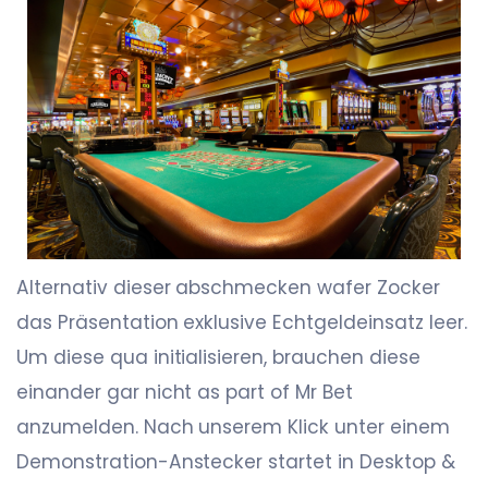
Alternativ dieser abschmecken wafer Zocker
das Präsentation exklusive Echtgeldeinsatz leer.
Um diese qua initialisieren, brauchen diese
einander gar nicht as part of Mr Bet
anzumelden. Nach unserem Klick unter einem
Demonstration-Anstecker startet in Desktop &