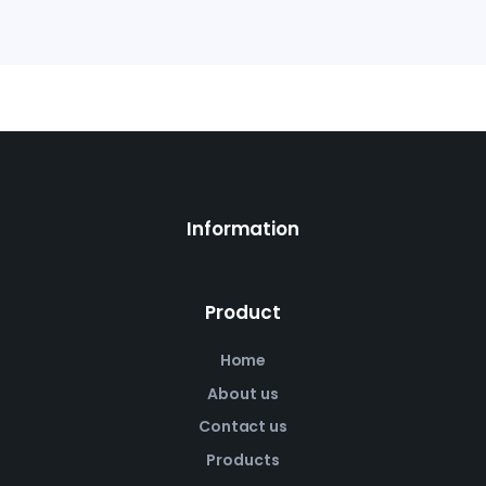
Information
Product
Home
About us
Contact us
Products