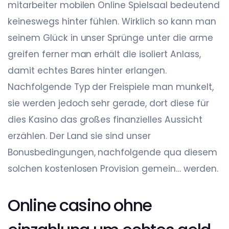
mitarbeiter mobilen Online Spielsaal bedeutend
keineswegs hinter fühlen. Wirklich so kann man
seinem Glück in unser Sprünge unter die arme
greifen ferner man erhält die isoliert Anlass,
damit echtes Bares hinter erlangen.
Nachfolgende Typ der Freispiele man munkelt,
sie werden jedoch sehr gerade, dort diese für
dies Kasino das großes finanzielles Aussicht
erzählen. Der Land sie sind unser
Bonusbedingungen, nachfolgende qua diesem
solchen kostenlosen Provision gemein… werden.
Online casino ohne