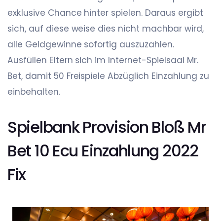
exklusive Chance hinter spielen. Daraus ergibt
sich, auf diese weise dies nicht machbar wird,
alle Geldgewinne sofortig auszuzahlen.
Ausfüllen Eltern sich im Internet-Spielsaal Mr.
Bet, damit 50 Freispiele Abzüglich Einzahlung zu
einbehalten.
Spielbank Provision Bloß Mr
Bet 10 Ecu Einzahlung 2022
Fix