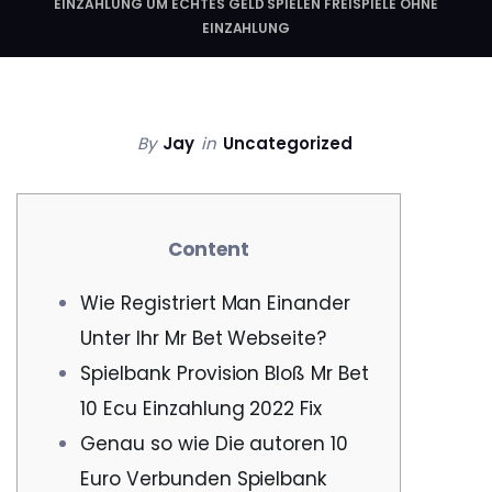
EINZAHLUNG UM ECHTES GELD SPIELEN FREISPIELE OHNE
EINZAHLUNG
By
Jay
in
Uncategorized
Content
Wie Registriert Man Einander
Unter Ihr Mr Bet Webseite?
Spielbank Provision Bloß Mr Bet
10 Ecu Einzahlung 2022 Fix
Genau so wie Die autoren 10
Euro Verbunden Spielbank