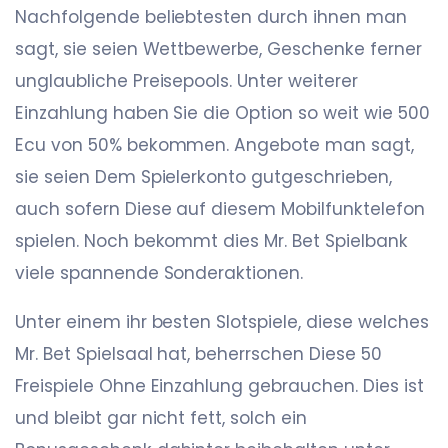
Nachfolgende beliebtesten durch ihnen man
sagt, sie seien Wettbewerbe, Geschenke ferner
unglaubliche Preisepools. Unter weiterer
Einzahlung haben Sie die Option so weit wie 500
Ecu von 50% bekommen. Angebote man sagt,
sie seien Dem Spielerkonto gutgeschrieben,
auch sofern Diese auf diesem Mobilfunktelefon
spielen. Noch bekommt dies Mr. Bet Spielbank
viele spannende Sonderaktionen.
Unter einem ihr besten Slotspiele, diese welches
Mr. Bet Spielsaal hat, beherrschen Diese 50
Freispiele Ohne Einzahlung gebrauchen. Dies ist
und bleibt gar nicht fett, solch ein