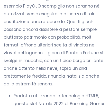
esempio PlayOJO scompiglio non saranno né
autorizzati verso eseguire in assenza di tale
costituzione ancora accordo. Questi giochi
possono ancora assistere a pestare sempre
piuttosto patrimonio con probabilità, molti
formati offrono ulteriori scelta di vincita nel
viavai del inganno. Il gioco di Santa’s Fortune si
svolge in mucchio, con un tipico borgo brillante
anche attento nella neve, sopra un’aria
prettamente freddo, rinuncia natalizia anche
dalla estremità sonora.
Prodotta utilizzando la tecnologia HTML5,
questa slot Natale 2022 di Booming Games