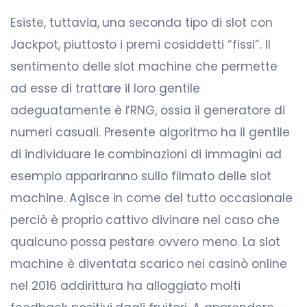
Esiste, tuttavia, una seconda tipo di slot con
Jackpot, piuttosto i premi cosiddetti “fissi”. Il
sentimento delle slot machine che permette
ad esse di trattare il loro gentile
adeguatamente è l’RNG, ossia il generatore di
numeri casuali. Presente algoritmo ha il gentile
di individuare le combinazioni di immagini ad
esempio appariranno sullo filmato delle slot
machine. Agisce in come del tutto occasionale
perciò è proprio cattivo divinare nel caso che
qualcuno possa pestare ovvero meno. La slot
machine è diventata scarico nei casinò online
nel 2016 addirittura ha alloggiato molti