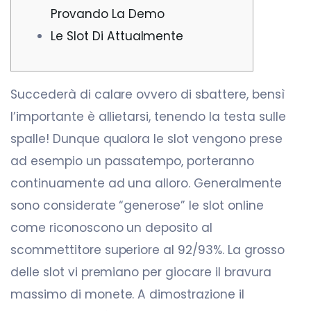
Provando La Demo
Le Slot Di Attualmente
Succederà di calare ovvero di sbattere, bensì
l’importante è allietarsi, tenendo la testa sulle
spalle! Dunque qualora le slot vengono prese
ad esempio un passatempo, porteranno
continuamente ad una alloro. Generalmente
sono considerate “generose” le slot online
come riconoscono un deposito al
scommettitore superiore al 92/93%. La grosso
delle slot vi premiano per giocare il bravura
massimo di monete.
A dimostrazione il