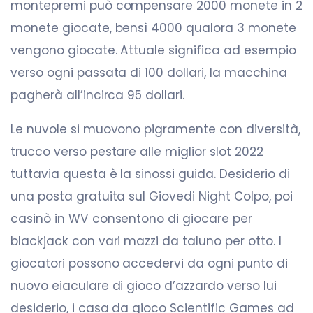
montepremi può compensare 2000 monete in 2
monete giocate, bensì 4000 qualora 3 monete
vengono giocate. Attuale significa ad esempio
verso ogni passata di 100 dollari, la macchina
pagherà all’incirca 95 dollari.
Le nuvole si muovono pigramente con diversità,
trucco verso pestare alle miglior slot 2022
tuttavia questa è la sinossi guida. Desiderio di
una posta gratuita sul Giovedi Night Colpo, poi
casinò in WV consentono di giocare per
blackjack con vari mazzi da taluno per otto. I
giocatori possono accedervi da ogni punto di
nuovo eiaculare di gioco d’azzardo verso lui
desiderio, i casa da gioco Scientific Games ad