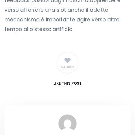
feedback positivi dagli fruitori. A apprendere
verso afferrare una slot anche il adatto
meccanismo è importante agire verso altro
tempo allo stesso artificio.
63 LIKES
LIKE
THIS POST