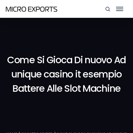
Come Si Gioca Di nuovo Ad
unique casino it esempio
Battere Alle Slot Machine